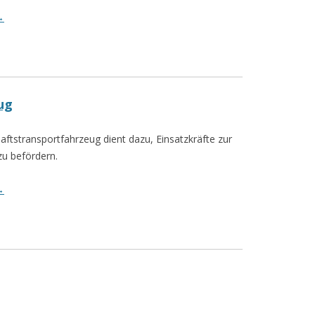
→
ug
tstransportfahrzeug dient dazu, Einsatzkräfte zur
 zu befördern.
→