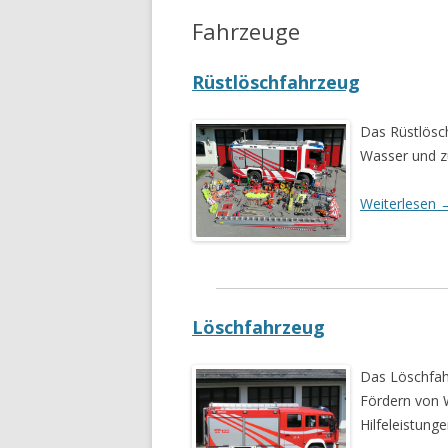
Linz
Apotheke
Fahrzeuge
AT
Rüstlöschfahrzeug
Das Rüstlösc
Wasser und z
Weiterlesen
Löschfahrzeug
Das Löschfah
Fördern von 
Hilfeleistung