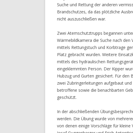
Suche und Rettung der anderen vermiss
Brandschutzes, da das plötzliche Ausb
nicht auszuschließen war.
Zwei Atemschutztrupps begannen unter 
Wärmebildkamera die Suche nach den V
mittels Rettungstuch und Korbtrage ger
Platz gebracht wurden. Weitere Einsatz
mittels des hydraulischen Rettungsgerä
eingeklemmten Person. Der Kipper wur
Hubzug und Gurten gesichert. Für den
zwei Zubringerleitungen aufgebaut und 
betroffene sowie die benachbarten Geb
geschützt.
In der abschließenden Übungsbesprechun
werden. Die Übung wurde von mehreren
von denen einige Vorschläge für klein
Josef Guggenberger und Erich Antonits