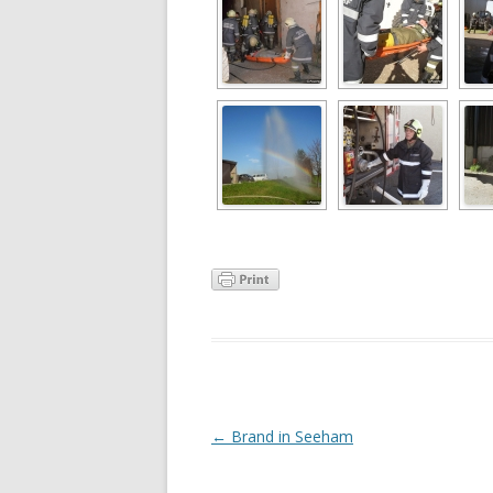
Artikel-Navigation
←
Brand in Seeham