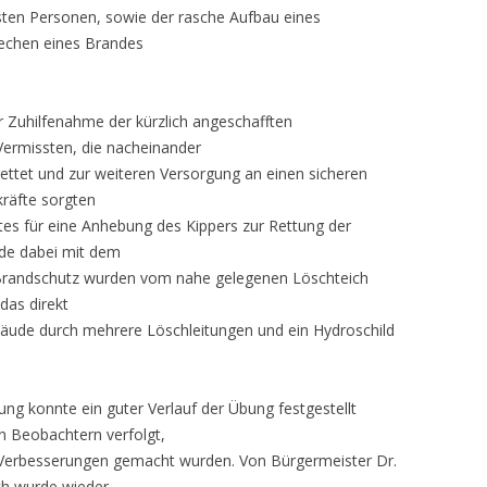
ten Personen, sowie der rasche Aufbau eines
rechen eines Brandes
Zuhilfenahme der kürzlich angeschafften
ermissten, die nacheinander
ettet und zur weiteren Versorgung an einen sicheren
kräfte sorgten
tes für eine Anhebung des Kippers zur Rettung der
de dabei mit dem
 Brandschutz wurden vom nahe gelegenen Löschteich
das direkt
äude durch mehrere Löschleitungen und ein Hydroschild
g konnte ein guter Verlauf der Übung festgestellt
 Beobachtern verfolgt,
e Verbesserungen gemacht wurden. Von Bürgermeister Dr.
ch wurde wieder