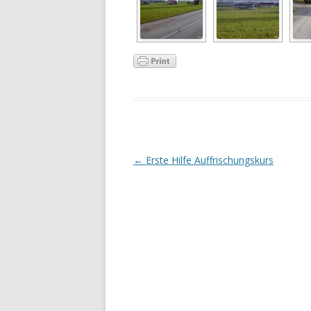
Artikel-Navigation
←
Erste Hilfe Auffrischungskurs