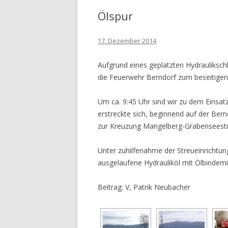
Linz
Apotheke
Ölspur
AT
17. Dezember 2014
Aufgrund eines geplatzten Hydrauliksc
die Feuerwehr Berndorf zum beseitigen 
Um ca. 9:45 Uhr sind wir zu dem Einsat
erstreckte sich, beginnend auf der Bern
zur Kreuzung Mangelberg-Grabenseest
Unter zuhilfenahme der Streueinrichtu
ausgelaufene Hydrauliköl mit Ölbindemi
Beitrag: V, Patrik Neubacher