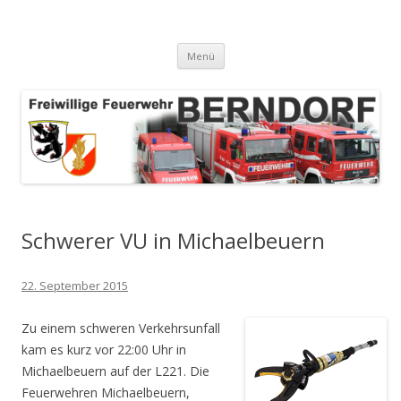
Freiwillige Feuerwehr Berndorf
Zum Inhalt springen
Menü
SalzburgApotheke.com
Linz
Apotheke
Schwerer VU in Michaelbeuern
AT
22. September 2015
Zu einem schweren Verkehrsunfall
kam es kurz vor 22:00 Uhr in
Michaelbeuern auf der L221. Die
Feuerwehren Michaelbeuern,