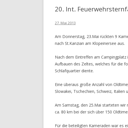
Linz
Apotheke
20. Int. Feuerwehrstern
AT
27. Mai 2013
Am Donnerstag, 23.Mai rückten 9 Kame
nach St.Kanzian am Klopeinersee aus.
Nach dem Eintreffen am Campingplatz i
Aufbauen des Zeltes, welches für die f
Schlafquartier diente.
Eine überaus große Anzahl von Oldtime
Slowakei, Tschechien, Schweiz, Italien
Am Samstag, den 25.Mai starteten wir 
ca. 80 km bei der sich über 150 Oldtimer
Für die beteiligten Kameraden war es e